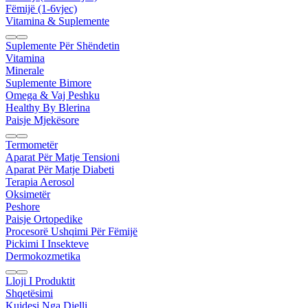
Fëmijë (1-6vjec)
Vitamina & Suplemente
Suplemente Për Shëndetin
Vitamina
Minerale
Suplemente Bimore
Omega & Vaj Peshku
Healthy By Blerina
Paisje Mjekësore
Termometër
Aparat Për Matje Tensioni
Aparat Për Matje Diabeti
Terapia Aerosol
Oksimetër
Peshore
Paisje Ortopedike
Procesorë Ushqimi Për Fëmijë
Pickimi I Insekteve
Dermokozmetika
Lloji I Produktit
Shqetësimi
Kujdesi Nga Dielli