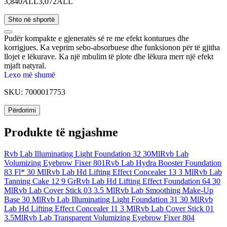
3,840ALL
3,072ALL
Shto në shportë
Pudër kompakte e gjeneratës së re me efekt konturues dhe
korrigjues. Ka veprim sebo-absorbuese dhe funksionon për të gjitha
llojet e lëkurave. Ka një mbulim të plote dhe lëkura merr një efekt
mjaft natyral.
Lexo më shumë
SKU:
7000017753
Përdorimi
Produkte të ngjashme
Rvb Lab Illuminating Light Foundation 32 30Ml
Rvb Lab
Volumizing Eyebrow Fixer 801
Rvb Lab Hydra Booster Foundation
83 Fl* 30 Ml
Rvb Lab Hd Lifting Effect Concealer 13 3 Ml
Rvb Lab
Tanning Cake 12 9 Gr
Rvb Lab Hd Lifting Effect Foundation 64 30
Ml
Rvb Lab Cover Stick 03 3.5 Ml
Rvb Lab Smoothing Make-Up
Base 30 Ml
Rvb Lab Illuminating Light Foundation 31 30 Ml
Rvb
Lab Hd Lifting Effect Concealer 11 3 Ml
Rvb Lab Cover Stick 01
3.5Ml
Rvb Lab Transparent Volumizing Eyebrow Fixer 804