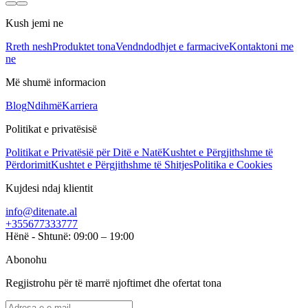
Kush jemi ne
Rreth nesh
Produktet tona
Vendndodhjet e farmacive
Kontaktoni me
ne
Më shumë informacion
Blog
Ndihmë
Karriera
Politikat e privatësisë
Politikat e Privatësië për Ditë e Natë
Kushtet e Përgjithshme të
Përdorimit
Kushtet e Përgjithshme të Shitjes
Politika e Cookies
Kujdesi ndaj klientit
info@ditenate.al
+355677333777
Hënë - Shtunë: 09:00 – 19:00
Abonohu
Regjistrohu për të marrë njoftimet dhe ofertat tona