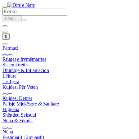
Kërko...
0
Farmaci
Rrugët e frymëmarrjes
Sistemi tretës
Dhimbje & Inflamacion
Lëkura
Të Tjera
Kujdesi Për Veten
Kujdesi Dentar
Pajisje Mjekësore & Sanitare
Higjiena
Shëndeti Seksual
Nëna & Fëmija
Nëna
Foshnja(0-12muajsh)