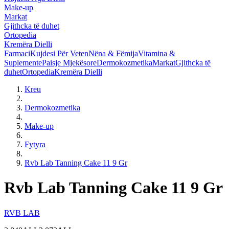
Make-up
Markat
Gjithcka të duhet
Ortopedia
Kremëra Dielli
Farmaci
Kujdesi Për Veten
Nëna & Fëmija
Vitamina &
Suplemente
Paisje Mjekësore
Dermokozmetika
Markat
Gjithcka të
duhet
Ortopedia
Kremëra Dielli
Kreu
Dermokozmetika
Make-up
Fytyra
Rvb Lab Tanning Cake 11 9 Gr
Rvb Lab Tanning Cake 11 9 Gr
RVB LAB