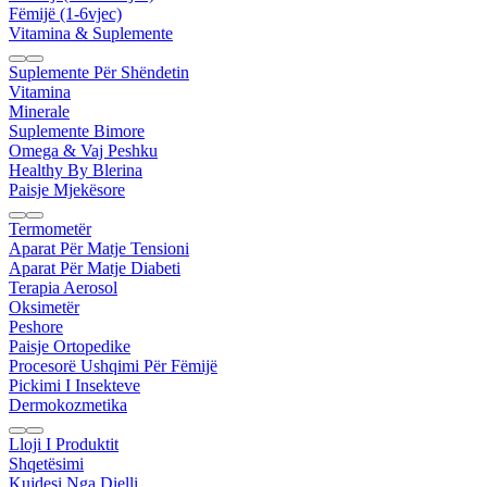
Fëmijë (1-6vjec)
Vitamina & Suplemente
Suplemente Për Shëndetin
Vitamina
Minerale
Suplemente Bimore
Omega & Vaj Peshku
Healthy By Blerina
Paisje Mjekësore
Termometër
Aparat Për Matje Tensioni
Aparat Për Matje Diabeti
Terapia Aerosol
Oksimetër
Peshore
Paisje Ortopedike
Procesorë Ushqimi Për Fëmijë
Pickimi I Insekteve
Dermokozmetika
Lloji I Produktit
Shqetësimi
Kujdesi Nga Dielli