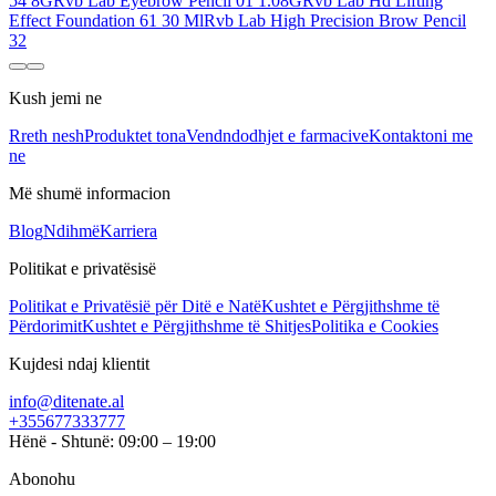
54 8G
Rvb Lab Eyebrow Pencil 01 1.08G
Rvb Lab Hd Lifting
Effect Foundation 61 30 Ml
Rvb Lab High Precision Brow Pencil
32
Kush jemi ne
Rreth nesh
Produktet tona
Vendndodhjet e farmacive
Kontaktoni me
ne
Më shumë informacion
Blog
Ndihmë
Karriera
Politikat e privatësisë
Politikat e Privatësië për Ditë e Natë
Kushtet e Përgjithshme të
Përdorimit
Kushtet e Përgjithshme të Shitjes
Politika e Cookies
Kujdesi ndaj klientit
info@ditenate.al
+355677333777
Hënë - Shtunë: 09:00 – 19:00
Abonohu