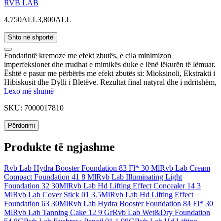
RVB LAB
4,750ALL
3,800ALL
Shto në shportë
Fondatintë kremoze me efekt zbutës, e cila minimizon
imperfeksionet dhe rrudhat e mimikës duke e lënë lëkurën të lëmuar.
Është e pasur me përbërës me efekt zbutës si: Mioksinoli, Ekstrakti i
Hibiskusit dhe Dylli i Bletëve. Rezultat final natyral dhe i ndritshëm,
efekt lekurë prej porcelani. Ideale për lëkura normale dhe mikse.
Lexo më shumë
SKU:
7000017810
Përdorimi
Produkte të ngjashme
Rvb Lab Hydra Booster Foundation 83 Fl* 30 Ml
Rvb Lab Cream
Compact Foundation 41 8 Ml
Rvb Lab Illuminating Light
Foundation 32 30Ml
Rvb Lab Hd Lifting Effect Concealer 14 3
Ml
Rvb Lab Cover Stick 01 3.5Ml
Rvb Lab Hd Lifting Effect
Foundation 63 30Ml
Rvb Lab Hydra Booster Foundation 84 Fl* 30
Ml
Rvb Lab Tanning Cake 12 9 Gr
Rvb Lab Wet&Dry Foundation