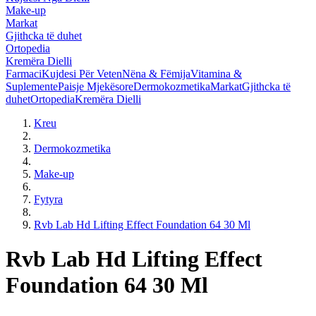
Make-up
Markat
Gjithcka të duhet
Ortopedia
Kremëra Dielli
Farmaci
Kujdesi Për Veten
Nëna & Fëmija
Vitamina &
Suplemente
Paisje Mjekësore
Dermokozmetika
Markat
Gjithcka të
duhet
Ortopedia
Kremëra Dielli
Kreu
Dermokozmetika
Make-up
Fytyra
Rvb Lab Hd Lifting Effect Foundation 64 30 Ml
Rvb Lab Hd Lifting Effect
Foundation 64 30 Ml