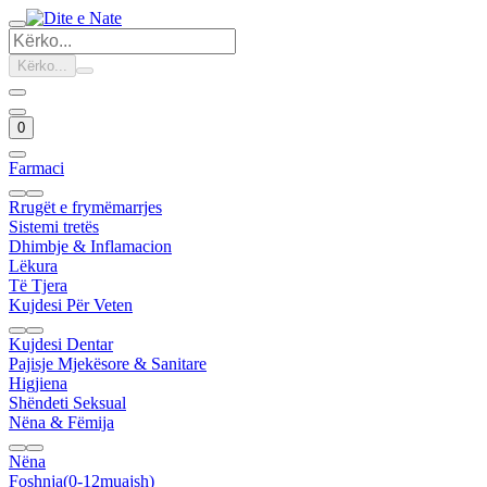
Kërko...
0
Farmaci
Rrugët e frymëmarrjes
Sistemi tretës
Dhimbje & Inflamacion
Lëkura
Të Tjera
Kujdesi Për Veten
Kujdesi Dentar
Pajisje Mjekësore & Sanitare
Higjiena
Shëndeti Seksual
Nëna & Fëmija
Nëna
Foshnja(0-12muajsh)