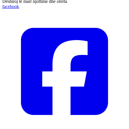
Dëshiroj të marr njoftime dhe oferta
facebook