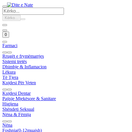
Kërko...
0
Farmaci
Rrugët e frymëmarrjes
Sistemi tretës
Dhimbje & Inflamacion
Lëkura
Të Tjera
Kujdesi Për Veten
Kujdesi Dentar
Pajisje Mjekësore & Sanitare
Higjiena
Shëndeti Seksual
Nëna & Fëmija
Nëna
Foshnja(0-12muajsh)