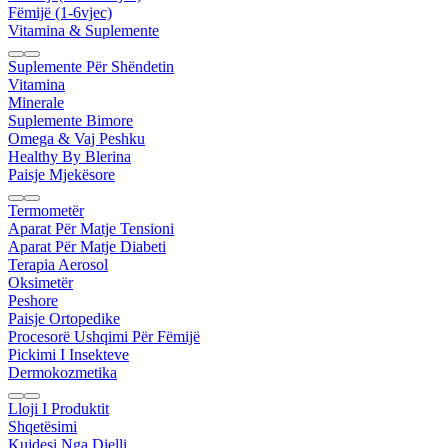
Fëmijë (1-6vjec)
Vitamina & Suplemente
Suplemente Për Shëndetin
Vitamina
Minerale
Suplemente Bimore
Omega & Vaj Peshku
Healthy By Blerina
Paisje Mjekësore
Termometër
Aparat Për Matje Tensioni
Aparat Për Matje Diabeti
Terapia Aerosol
Oksimetër
Peshore
Paisje Ortopedike
Procesorë Ushqimi Për Fëmijë
Pickimi I Insekteve
Dermokozmetika
Lloji I Produktit
Shqetësimi
Kujdesi Nga Dielli