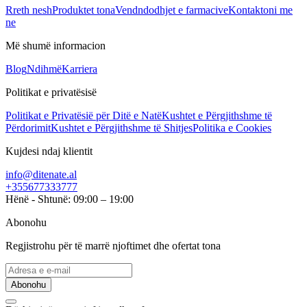
Rreth nesh
Produktet tona
Vendndodhjet e farmacive
Kontaktoni me
ne
Më shumë informacion
Blog
Ndihmë
Karriera
Politikat e privatësisë
Politikat e Privatësië për Ditë e Natë
Kushtet e Përgjithshme të
Përdorimit
Kushtet e Përgjithshme të Shitjes
Politika e Cookies
Kujdesi ndaj klientit
info@ditenate.al
+355677333777
Hënë - Shtunë: 09:00 – 19:00
Abonohu
Regjistrohu për të marrë njoftimet dhe ofertat tona
Abonohu