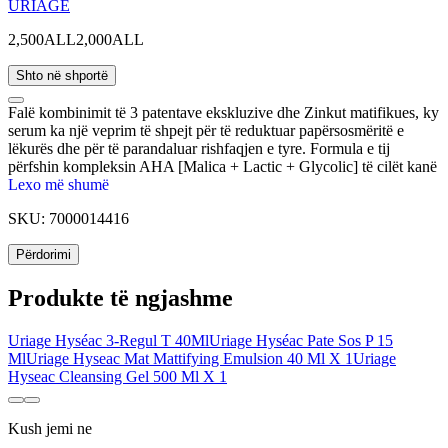
URIAGE
2,500ALL
2,000ALL
Shto në shportë
Falë kombinimit të 3 patentave ekskluzive dhe Zinkut matifikues, ky
serum ka një veprim të shpejt për të reduktuar papërsosmëritë e
lëkurës dhe për të parandaluar rishfaqjen e tyre. Formula e tij
përfshin kompleksin AHA [Malica + Lactic + Glycolic] të cilët kanë
veprim të fuqishëm në lëkurë duke eleminuar qelizat e vdekura dhe
Lexo më shumë
shenjat,njollat e shtresës së jashtme. Uji Termal Uriage e lë lëkurën
SKU:
7000014416
të hidratuar dhe të freskët. Është i përshtatshëm për lëkurë mikse dhe
të yndyrshme.
Përdorimi
Produkte të ngjashme
Uriage Hyséac 3-Regul T 40Ml
Uriage Hyséac Pate Sos P 15
Ml
Uriage Hyseac Mat Mattifying Emulsion 40 Ml X 1
Uriage
Hyseac Cleansing Gel 500 Ml X 1
Kush jemi ne