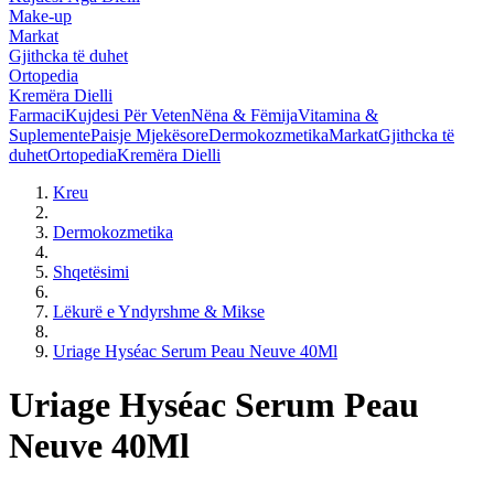
Make-up
Markat
Gjithcka të duhet
Ortopedia
Kremëra Dielli
Farmaci
Kujdesi Për Veten
Nëna & Fëmija
Vitamina &
Suplemente
Paisje Mjekësore
Dermokozmetika
Markat
Gjithcka të
duhet
Ortopedia
Kremëra Dielli
Kreu
Dermokozmetika
Shqetësimi
Lëkurë e Yndyrshme & Mikse
Uriage Hyséac Serum Peau Neuve 40Ml
Uriage Hyséac Serum Peau
Neuve 40Ml