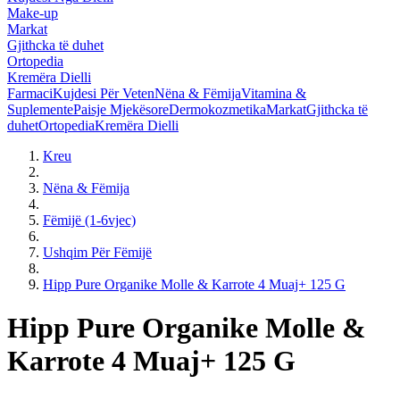
Make-up
Markat
Gjithcka të duhet
Ortopedia
Kremëra Dielli
Farmaci
Kujdesi Për Veten
Nëna & Fëmija
Vitamina &
Suplemente
Paisje Mjekësore
Dermokozmetika
Markat
Gjithcka të
duhet
Ortopedia
Kremëra Dielli
Kreu
Nëna & Fëmija
Fëmijë (1-6vjec)
Ushqim Për Fëmijë
Hipp Pure Organike Molle & Karrote 4 Muaj+ 125 G
Hipp Pure Organike Molle &
Karrote 4 Muaj+ 125 G