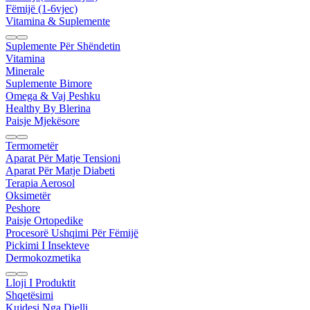
Fëmijë (1-6vjec)
Vitamina & Suplemente
Suplemente Për Shëndetin
Vitamina
Minerale
Suplemente Bimore
Omega & Vaj Peshku
Healthy By Blerina
Paisje Mjekësore
Termometër
Aparat Për Matje Tensioni
Aparat Për Matje Diabeti
Terapia Aerosol
Oksimetër
Peshore
Paisje Ortopedike
Procesorë Ushqimi Për Fëmijë
Pickimi I Insekteve
Dermokozmetika
Lloji I Produktit
Shqetësimi
Kujdesi Nga Dielli