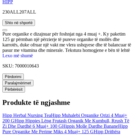
HIPP
230ALL
207ALL
Shto në shportë
Pure organike e dizajnuar për foshnjat nga 4 muaj +. Ky paketim
125 gr përmban një përzierje të pureve organike të mollës dhe
karrotës, duke ofruar një vakt me vlera ushqyese dhe të balancuar të
pasur me vitamina dhe minerale. Tekstura homogjene e bën të lehtë
për foshnjat për t'u gëlltitur dhe tretur. Pa shtesa artificiale dhe
Lexo më shumë
konservantë, siguron një dietë natyrale dhe të shëndetshme për
SKU:
7000010643
foshnjën tuaj.
Përdorimi
Paralajmërimet
Përbërësit
Produkte të ngjashme
Hipp Herbal Nursing Tea
Hipp Muhalebi Organike Orizi 4 Muaj+
200 G
Hipp Hippies Lëng Frutash Organik Me Kumbull, Rrush Të
Zi Dhe Dardhë 6 Muaj+ 100 G
Hippis Molle Dardhe Banane
Hipp
Pure Organike Me Perime Miks 4 Muaj+ 125 G
Hipp Drithëra