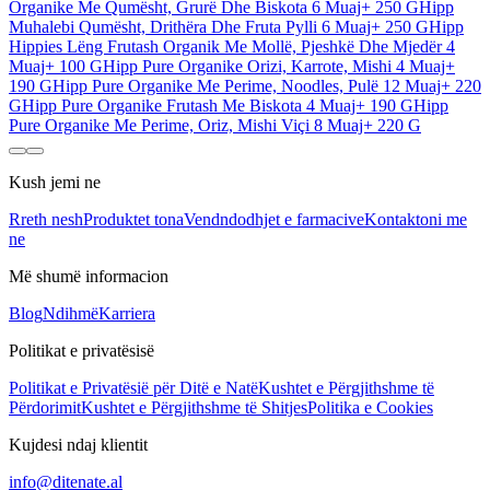
Organike Me Qumësht, Grurë Dhe Biskota 6 Muaj+ 250 G
Hipp
Muhalebi Qumësht, Drithëra Dhe Fruta Pylli 6 Muaj+ 250 G
Hipp
Hippies Lëng Frutash Organik Me Mollë, Pjeshkë Dhe Mjedër 4
Muaj+ 100 G
Hipp Pure Organike Orizi, Karrote, Mishi 4 Muaj+
190 G
Hipp Pure Organike Me Perime, Noodles, Pulë 12 Muaj+ 220
G
Hipp Pure Organike Frutash Me Biskota 4 Muaj+ 190 G
Hipp
Pure Organike Me Perime, Oriz, Mishi Viçi 8 Muaj+ 220 G
Kush jemi ne
Rreth nesh
Produktet tona
Vendndodhjet e farmacive
Kontaktoni me
ne
Më shumë informacion
Blog
Ndihmë
Karriera
Politikat e privatësisë
Politikat e Privatësië për Ditë e Natë
Kushtet e Përgjithshme të
Përdorimit
Kushtet e Përgjithshme të Shitjes
Politika e Cookies
Kujdesi ndaj klientit
info@ditenate.al