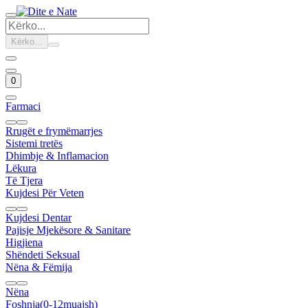
Kërko...
0
Farmaci
Rrugët e frymëmarrjes
Sistemi tretës
Dhimbje & Inflamacion
Lëkura
Të Tjera
Kujdesi Për Veten
Kujdesi Dentar
Pajisje Mjekësore & Sanitare
Higjiena
Shëndeti Seksual
Nëna & Fëmija
Nëna
Foshnja(0-12muajsh)