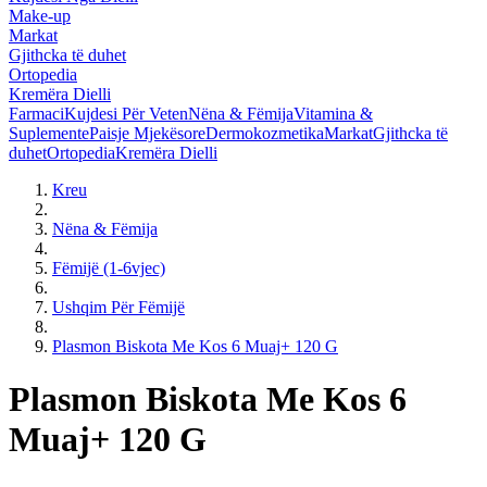
Make-up
Markat
Gjithcka të duhet
Ortopedia
Kremëra Dielli
Farmaci
Kujdesi Për Veten
Nëna & Fëmija
Vitamina &
Suplemente
Paisje Mjekësore
Dermokozmetika
Markat
Gjithcka të
duhet
Ortopedia
Kremëra Dielli
Kreu
Nëna & Fëmija
Fëmijë (1-6vjec)
Ushqim Për Fëmijë
Plasmon Biskota Me Kos 6 Muaj+ 120 G
Plasmon Biskota Me Kos 6
Muaj+ 120 G