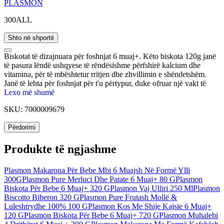
PLASMON
300ALL
Shto në shportë
Biskotat të dizajnuara për foshnjat 6 muaj+. Këto biskota 120g janë
të pasura lëndë ushqyese të rëndësishme përfshirë kalcium dhe
vitamina, për të mbështetur rritjen dhe zhvillimin e shëndetshëm.
Janë të lehta për foshnjat për t'u përtypur, duke ofruar një vakt të
ndërmjetshëm të shijshëm dhe ushqyes.
Lexo më shumë
SKU:
7000009679
Përdorimi
Produkte të ngjashme
Plasmon Makarona Për Bebe Mbi 6 Muajsh Në Formë Ylli
300G
Plasmon Pure Merluci Dhe Patate 6 Muaj+ 80 G
Plasmon
Biskota Për Bebe 6 Muaj+ 320 G
Plasmon Vaj Ulliri 250 Ml
Plasmon
Biscotto Biberon 320 G
Plasmon Pure Frutash Mollë &
Luleshtrydhe 100% 100 G
Plasmon Kos Me Shije Kajsie 6 Muaj+
120 G
Plasmon Biskota Për Bebe 6 Muaj+ 720 G
Plasmon Muhalebi