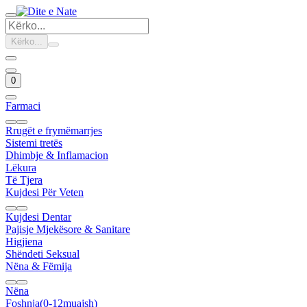
Kërko...
0
Farmaci
Rrugët e frymëmarrjes
Sistemi tretës
Dhimbje & Inflamacion
Lëkura
Të Tjera
Kujdesi Për Veten
Kujdesi Dentar
Pajisje Mjekësore & Sanitare
Higjiena
Shëndeti Seksual
Nëna & Fëmija
Nëna
Foshnja(0-12muajsh)