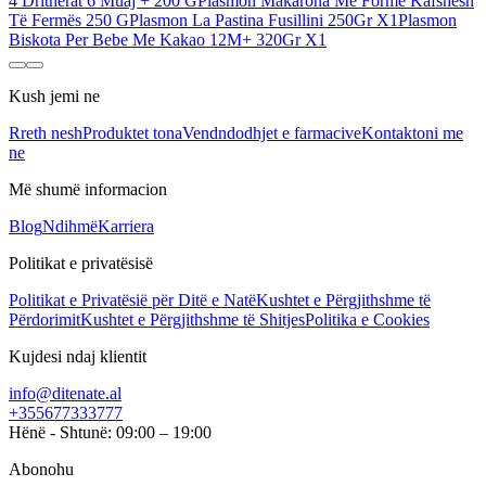
4 Drithërat 6 Muaj + 200 G
Plasmon Makarona Me Formë Kafshësh
Të Fermës 250 G
Plasmon La Pastina Fusillini 250Gr X1
Plasmon
Biskota Per Bebe Me Kakao 12M+ 320Gr X1
Kush jemi ne
Rreth nesh
Produktet tona
Vendndodhjet e farmacive
Kontaktoni me
ne
Më shumë informacion
Blog
Ndihmë
Karriera
Politikat e privatësisë
Politikat e Privatësië për Ditë e Natë
Kushtet e Përgjithshme të
Përdorimit
Kushtet e Përgjithshme të Shitjes
Politika e Cookies
Kujdesi ndaj klientit
info@ditenate.al
+355677333777
Hënë - Shtunë: 09:00 – 19:00
Abonohu