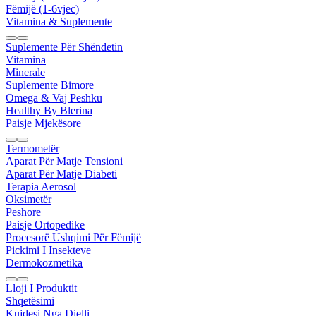
Fëmijë (1-6vjec)
Vitamina & Suplemente
Suplemente Për Shëndetin
Vitamina
Minerale
Suplemente Bimore
Omega & Vaj Peshku
Healthy By Blerina
Paisje Mjekësore
Termometër
Aparat Për Matje Tensioni
Aparat Për Matje Diabeti
Terapia Aerosol
Oksimetër
Peshore
Paisje Ortopedike
Procesorë Ushqimi Për Fëmijë
Pickimi I Insekteve
Dermokozmetika
Lloji I Produktit
Shqetësimi
Kujdesi Nga Dielli