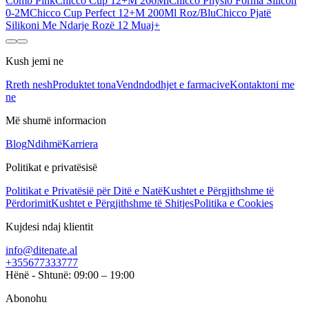
Comb Pink
Chicco Cup 12+M 266Ml
Chicco Physio Forma Silicon
0-2M
Chicco Cup Perfect 12+M 200Ml Roz/Blu
Chicco Pjatë
Silikoni Me Ndarje Rozë 12 Muaj+
Kush jemi ne
Rreth nesh
Produktet tona
Vendndodhjet e farmacive
Kontaktoni me
ne
Më shumë informacion
Blog
Ndihmë
Karriera
Politikat e privatësisë
Politikat e Privatësië për Ditë e Natë
Kushtet e Përgjithshme të
Përdorimit
Kushtet e Përgjithshme të Shitjes
Politika e Cookies
Kujdesi ndaj klientit
info@ditenate.al
+355677333777
Hënë - Shtunë: 09:00 – 19:00
Abonohu