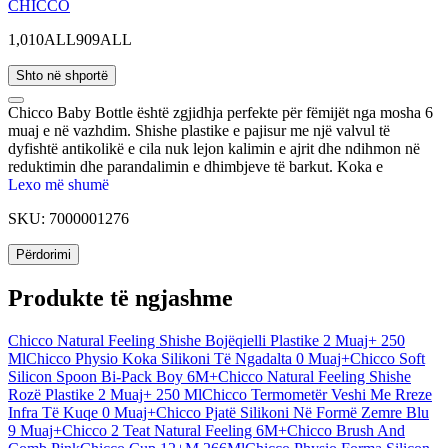
CHICCO
1,010ALL
909ALL
Shto në shportë
Chicco Baby Bottle është zgjidhja perfekte për fëmijët nga mosha 6
muaj e në vazhdim. Shishe plastike e pajisur me një valvul të
dyfishtë antikolikë e cila nuk lejon kalimin e ajrit dhe ndihmon në
reduktimin dhe parandalimin e dhimbjeve të barkut. Koka e
biberonit është në material silikoni të butë e cila ofron një rrjedhje të
Lexo më shumë
ngadalshme të qumështit. Forma anatomike e ngjashme me gjirin e
SKU:
7000001276
nënës e bën kalimin ndërmjet ushqyerjes me gji në ushqyerjen me
biberon më të lehtë dhe të sigurt. Gryka e gjerë e shishes lehtëson
Përdorimi
mbushjen dhe pastrimin e saj.
Produkte të ngjashme
Chicco Natural Feeling Shishe Bojëqielli Plastike 2 Muaj+ 250
Ml
Chicco Physio Koka Silikoni Të Ngadalta 0 Muaj+
Chicco Soft
Silicon Spoon Bi-Pack Boy 6M+
Chicco Natural Feeling Shishe
Rozë Plastike 2 Muaj+ 250 Ml
Chicco Termometër Veshi Me Rreze
Infra Të Kuqe 0 Muaj+
Chicco Pjatë Silikoni Në Formë Zemre Blu
9 Muaj+
Chicco 2 Teat Natural Feeling 6M+
Chicco Brush And