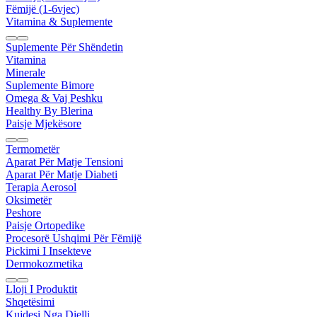
Fëmijë (1-6vjec)
Vitamina & Suplemente
Suplemente Për Shëndetin
Vitamina
Minerale
Suplemente Bimore
Omega & Vaj Peshku
Healthy By Blerina
Paisje Mjekësore
Termometër
Aparat Për Matje Tensioni
Aparat Për Matje Diabeti
Terapia Aerosol
Oksimetër
Peshore
Paisje Ortopedike
Procesorë Ushqimi Për Fëmijë
Pickimi I Insekteve
Dermokozmetika
Lloji I Produktit
Shqetësimi
Kujdesi Nga Dielli