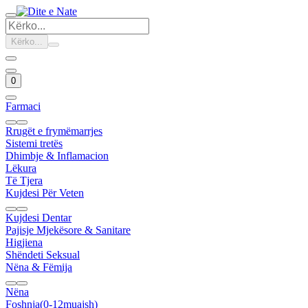
Kërko...
0
Farmaci
Rrugët e frymëmarrjes
Sistemi tretës
Dhimbje & Inflamacion
Lëkura
Të Tjera
Kujdesi Për Veten
Kujdesi Dentar
Pajisje Mjekësore & Sanitare
Higjiena
Shëndeti Seksual
Nëna & Fëmija
Nëna
Foshnja(0-12muajsh)