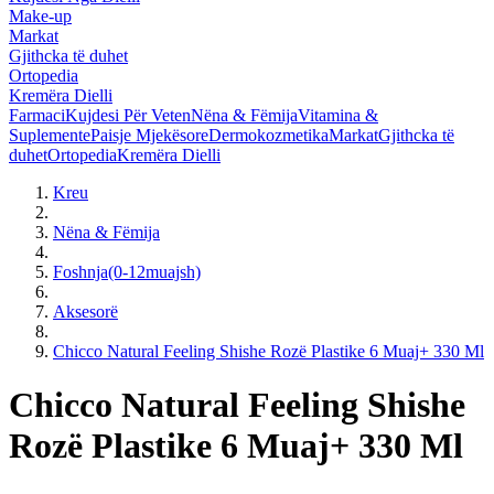
Make-up
Markat
Gjithcka të duhet
Ortopedia
Kremëra Dielli
Farmaci
Kujdesi Për Veten
Nëna & Fëmija
Vitamina &
Suplemente
Paisje Mjekësore
Dermokozmetika
Markat
Gjithcka të
duhet
Ortopedia
Kremëra Dielli
Kreu
Nëna & Fëmija
Foshnja(0-12muajsh)
Aksesorë
Chicco Natural Feeling Shishe Rozë Plastike 6 Muaj+ 330 Ml
Chicco Natural Feeling Shishe
Rozë Plastike 6 Muaj+ 330 Ml