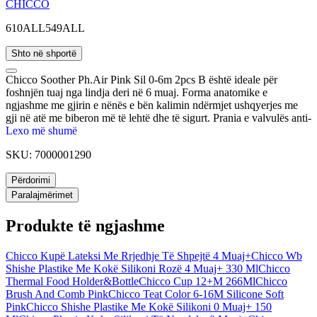
CHICCO
610ALL
549ALL
Shto në shportë
Chicco Soother Ph.Air Pink Sil 0-6m 2pcs B është ideale për
foshnjën tuaj nga lindja deri në 6 muaj. Forma anatomike e
ngjashme me gjirin e nënës e bën kalimin ndërmjet ushqyerjes me
gji në atë me biberon më të lehtë dhe të sigurt. Prania e valvulës anti-
kolike parandalon grumbullimin e ajrit në brendësi duke reduktuar
Lexo më shumë
kështu dhimbjet e barkut në fëmijë. Kokë biberoni me rrjedhje të
SKU:
7000001290
shpejtë – valvula e dyfishtë kundër kolikave. Kokë fleksibël:
ngjason me gjirin e nënës
Përdorimi
Paralajmërimet
Produkte të ngjashme
Chicco Kupë Lateksi Me Rrjedhje Të Shpejtë 4 Muaj+
Chicco Wb
Shishe Plastike Me Kokë Silikoni Rozë 4 Muaj+ 330 Ml
Chicco
Thermal Food Holder&Bottle
Chicco Cup 12+M 266Ml
Chicco
Brush And Comb Pink
Chicco Teat Color 6-16M Silicone Soft
Pink
Chicco Shishe Plastike Me Kokë Silikoni 0 Muaj+ 150