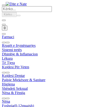
Kërko...
0
Farmaci
Rrugët e frymëmarrjes
Sistemi tretës
Dhimbje & Inflamacion
Lëkura
Të Tjera
Kujdesi Për Veten
Kujdesi Dentar
Pajisje Mjekësore & Sanitare
Higjiena
Shëndeti Seksual
Nëna & Fëmija
Nëna
Foshnja(0-12muajsh)