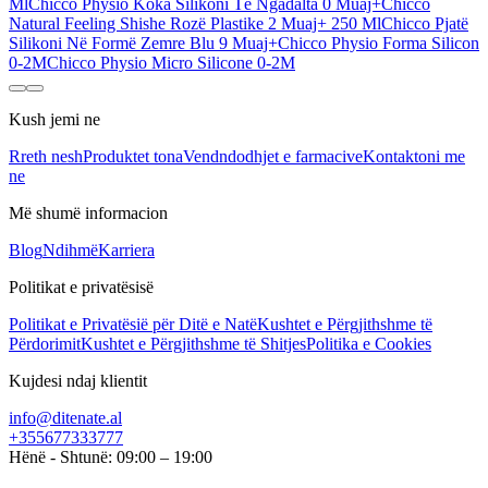
Ml
Chicco Physio Koka Silikoni Të Ngadalta 0 Muaj+
Chicco
Natural Feeling Shishe Rozë Plastike 2 Muaj+ 250 Ml
Chicco Pjatë
Silikoni Në Formë Zemre Blu 9 Muaj+
Chicco Physio Forma Silicon
0-2M
Chicco Physio Micro Silicone 0-2M
Kush jemi ne
Rreth nesh
Produktet tona
Vendndodhjet e farmacive
Kontaktoni me
ne
Më shumë informacion
Blog
Ndihmë
Karriera
Politikat e privatësisë
Politikat e Privatësië për Ditë e Natë
Kushtet e Përgjithshme të
Përdorimit
Kushtet e Përgjithshme të Shitjes
Politika e Cookies
Kujdesi ndaj klientit
info@ditenate.al
+355677333777
Hënë - Shtunë: 09:00 – 19:00