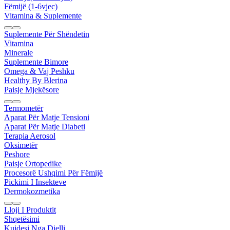
Fëmijë (1-6vjec)
Vitamina & Suplemente
Suplemente Për Shëndetin
Vitamina
Minerale
Suplemente Bimore
Omega & Vaj Peshku
Healthy By Blerina
Paisje Mjekësore
Termometër
Aparat Për Matje Tensioni
Aparat Për Matje Diabeti
Terapia Aerosol
Oksimetër
Peshore
Paisje Ortopedike
Procesorë Ushqimi Për Fëmijë
Pickimi I Insekteve
Dermokozmetika
Lloji I Produktit
Shqetësimi
Kujdesi Nga Dielli