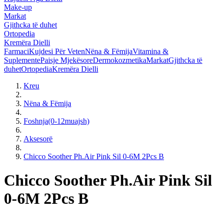
Make-up
Markat
Gjithcka të duhet
Ortopedia
Kremëra Dielli
Farmaci
Kujdesi Për Veten
Nëna & Fëmija
Vitamina &
Suplemente
Paisje Mjekësore
Dermokozmetika
Markat
Gjithcka të
duhet
Ortopedia
Kremëra Dielli
Kreu
Nëna & Fëmija
Foshnja(0-12muajsh)
Aksesorë
Chicco Soother Ph.Air Pink Sil 0-6M 2Pcs B
Chicco Soother Ph.Air Pink Sil
0-6M 2Pcs B