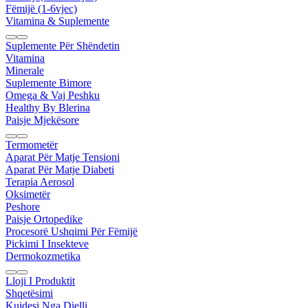
Fëmijë (1-6vjec)
Vitamina & Suplemente
Suplemente Për Shëndetin
Vitamina
Minerale
Suplemente Bimore
Omega & Vaj Peshku
Healthy By Blerina
Paisje Mjekësore
Termometër
Aparat Për Matje Tensioni
Aparat Për Matje Diabeti
Terapia Aerosol
Oksimetër
Peshore
Paisje Ortopedike
Procesorë Ushqimi Për Fëmijë
Pickimi I Insekteve
Dermokozmetika
Lloji I Produktit
Shqetësimi
Kujdesi Nga Dielli