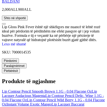
BALDANI
2,000ALL
900ALL
Shto në shportë
Lip Gloss Pink Fever është një shkëlqyes me nuancë të lehtë rozë
ideal për përdorim të përditshëm me efekt pasqyre që i jep volum
buzëve. Formula e tij e veçantë ka në përbërje një përzierje të
vajrave natyralë që hidratojnë plotësisht buzët gjatë gjithë ditës.
Lexo më shumë
SKU:
7000014535
Përdorimi
Paralajmërimet
Përbërësit
Produkte të ngjashme
Lip Contour Pencil Smooth Brown 1.1G - 0.04 Flacone Oz
Lip
Lacquer Audacious Magenta
Lip Contour Pencil Delic. Wine 1.1G -
0.04 Flacone Oz
Lip Contour Pencil Wild Berry 1.1G - 0.04 Flacone
Oz
Instant Volume Exotic Mango
Lip Lacquer Baccarat