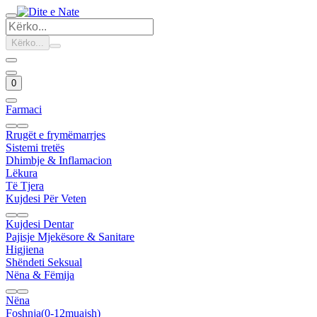
Kërko...
0
Farmaci
Rrugët e frymëmarrjes
Sistemi tretës
Dhimbje & Inflamacion
Lëkura
Të Tjera
Kujdesi Për Veten
Kujdesi Dentar
Pajisje Mjekësore & Sanitare
Higjiena
Shëndeti Seksual
Nëna & Fëmija
Nëna
Foshnja(0-12muajsh)