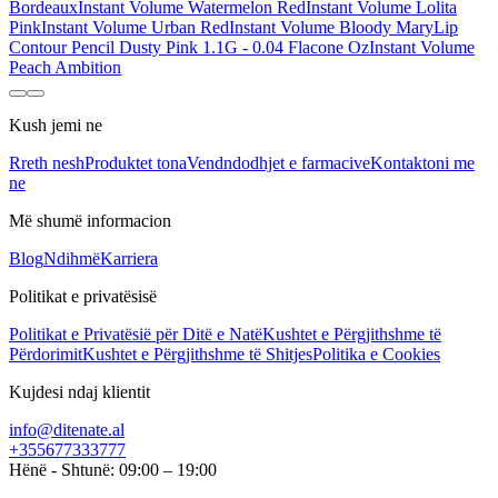
Bordeaux
Instant Volume Watermelon Red
Instant Volume Lolita
Pink
Instant Volume Urban Red
Instant Volume Bloody Mary
Lip
Contour Pencil Dusty Pink 1.1G - 0.04 Flacone Oz
Instant Volume
Peach Ambition
Kush jemi ne
Rreth nesh
Produktet tona
Vendndodhjet e farmacive
Kontaktoni me
ne
Më shumë informacion
Blog
Ndihmë
Karriera
Politikat e privatësisë
Politikat e Privatësië për Ditë e Natë
Kushtet e Përgjithshme të
Përdorimit
Kushtet e Përgjithshme të Shitjes
Politika e Cookies
Kujdesi ndaj klientit
info@ditenate.al
+355677333777
Hënë - Shtunë: 09:00 – 19:00