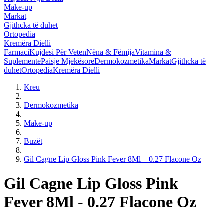
Make-up
Markat
Gjithcka të duhet
Ortopedia
Kremëra Dielli
Farmaci
Kujdesi Për Veten
Nëna & Fëmija
Vitamina &
Suplemente
Paisje Mjekësore
Dermokozmetika
Markat
Gjithcka të
duhet
Ortopedia
Kremëra Dielli
Kreu
Dermokozmetika
Make-up
Buzët
Gil Cagne Lip Gloss Pink Fever 8Ml – 0.27 Flacone Oz
Gil Cagne Lip Gloss Pink
Fever 8Ml - 0.27 Flacone Oz