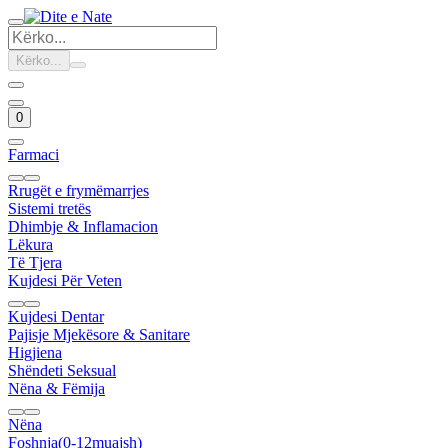
Kërko...
0
Farmaci
Rrugët e frymëmarrjes
Sistemi tretës
Dhimbje & Inflamacion
Lëkura
Të Tjera
Kujdesi Për Veten
Kujdesi Dentar
Pajisje Mjekësore & Sanitare
Higjiena
Shëndeti Seksual
Nëna & Fëmija
Nëna
Foshnja(0-12muajsh)