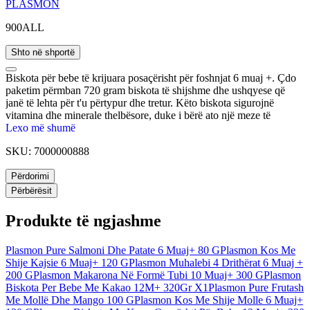
PLASMON
900ALL
Shto në shportë
Biskota për bebe të krijuara posaçërisht për foshnjat 6 muaj +. Çdo
paketim përmban 720 gram biskota të shijshme dhe ushqyese që
janë të lehta për t'u përtypur dhe tretur. Këto biskota sigurojnë
vitamina dhe minerale thelbësore, duke i bërë ato një meze të
shkëlqyer për foshnjën tuaj në rritje. Mund të konsumohen siç janë
Lexo më shumë
ose të zbutura me qumësht sipas dëshirës dhe preferencës së fëmijës
SKU:
7000000888
suaj.
Përdorimi
Përbërësit
Produkte të ngjashme
Plasmon Pure Salmoni Dhe Patate 6 Muaj+ 80 G
Plasmon Kos Me
Shije Kajsie 6 Muaj+ 120 G
Plasmon Muhalebi 4 Drithërat 6 Muaj +
200 G
Plasmon Makarona Në Formë Tubi 10 Muaj+ 300 G
Plasmon
Biskota Per Bebe Me Kakao 12M+ 320Gr X1
Plasmon Pure Frutash
Me Mollë Dhe Mango 100 G
Plasmon Kos Me Shije Molle 6 Muaj+