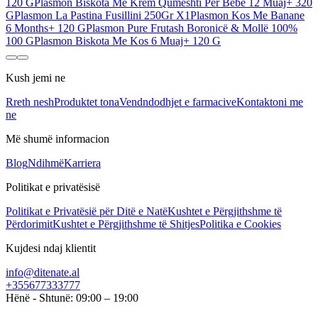
120 G
Plasmon Biskota Me Krem Qumështi Për Bebe 12 Muaj+ 320
G
Plasmon La Pastina Fusillini 250Gr X1
Plasmon Kos Me Banane
6 Months+ 120 G
Plasmon Pure Frutash Boronicë & Mollë 100%
100 G
Plasmon Biskota Me Kos 6 Muaj+ 120 G
Kush jemi ne
Rreth nesh
Produktet tona
Vendndodhjet e farmacive
Kontaktoni me
ne
Më shumë informacion
Blog
Ndihmë
Karriera
Politikat e privatësisë
Politikat e Privatësië për Ditë e Natë
Kushtet e Përgjithshme të
Përdorimit
Kushtet e Përgjithshme të Shitjes
Politika e Cookies
Kujdesi ndaj klientit
info@ditenate.al
+355677333777
Hënë - Shtunë: 09:00 – 19:00