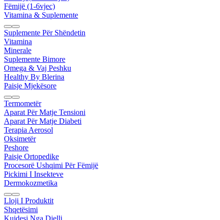
Fëmijë (1-6vjec)
Vitamina & Suplemente
Suplemente Për Shëndetin
Vitamina
Minerale
Suplemente Bimore
Omega & Vaj Peshku
Healthy By Blerina
Paisje Mjekësore
Termometër
Aparat Për Matje Tensioni
Aparat Për Matje Diabeti
Terapia Aerosol
Oksimetër
Peshore
Paisje Ortopedike
Procesorë Ushqimi Për Fëmijë
Pickimi I Insekteve
Dermokozmetika
Lloji I Produktit
Shqetësimi
Kujdesi Nga Dielli