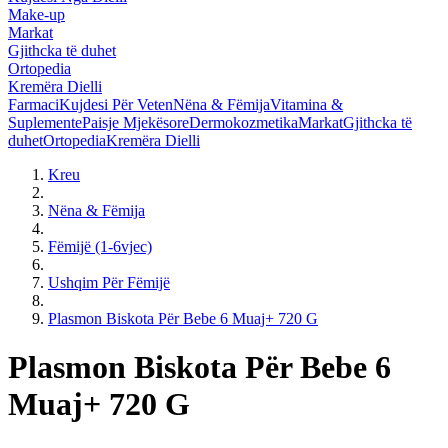
Make-up
Markat
Gjithcka të duhet
Ortopedia
Kremëra Dielli
Farmaci
Kujdesi Për Veten
Nëna & Fëmija
Vitamina &
Suplemente
Paisje Mjekësore
Dermokozmetika
Markat
Gjithcka të
duhet
Ortopedia
Kremëra Dielli
Kreu
Nëna & Fëmija
Fëmijë (1-6vjec)
Ushqim Për Fëmijë
Plasmon Biskota Për Bebe 6 Muaj+ 720 G
Plasmon Biskota Për Bebe 6
Muaj+ 720 G